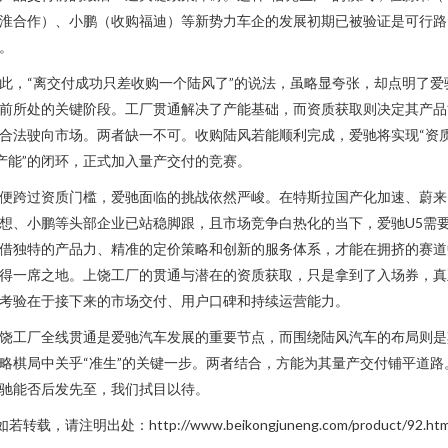
淮合作）、小鹏（收购福迪）等新势力车企的发展初期已被验证是可行路
。
此，“离交付成功只差收购一个陆风了”的说法，虽略显夸张，却点明了爱
前所处的关键阶段。工厂贯通解决了产能基础，而资质获取则决定其产品
合法驶向市场。两者缺一不可。收购陆风若能顺利完成，爱驰将实现“资
产能”的闭环，正式加入量产交付的竞赛。
便跨过资质门槛，爱驰面临的挑战依然严峻。在特斯拉国产化加速、蔚来
想、小鹏等头部企业已站稳脚跟，且市场竞争白热化的当下，爱驰U5需
借独特的产品力、精准的定价策略和创新的服务体系，才能在拥挤的赛道
得一席之地。上饶工厂的贯通与潜在的资质获取，只是拿到了入场券，真
考验在于接下来的市场交付、用户口碑和持续运营能力。
饶工厂全线贯通是爱驰汽车发展的重要节点，而围绕陆风汽车的布局则是
略棋局中关乎“准生”的关键一步。两者结合，方能为其量产交付铺平道路
驰能否后发先至，我们拭目以待。
如若转载，请注明出处：http://www.beikongjuneng.com/product/92.htm