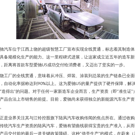
驰汽车位于江西上饶的超级智慧工厂宣布实现全线贯通，标志着其制造体
具备规模化生产的能力。这一里程碑式进展，让这家成立近五年的造车新
，距离将首款车型爱驰U5成功交付给消费者，又迈出了坚实的一步。
饶工厂的全线贯通，意味着从冲压、焊装、涂装到总装的生产链条已全面
，自动化率据称达到90%以上。这为爱驰U5的量产提供了硬件保障，解
“造得出”的问题。对于任何一家新造车企业而言，生产资质（即“准生证”
产品合法上市销售的前提。目前，爱驰尚未获得独立的新能源汽车生产资
。
正是业界关注其与江铃控股旗下陆风汽车收购传闻的焦点所在。通过收购
传统汽车生产资质的陆风汽车，爱驰有望曲线获得宝贵的生产准入，从而
产品交付前的最后一道关键政策障碍。这种“借壳生产”的模式，在蔚来（