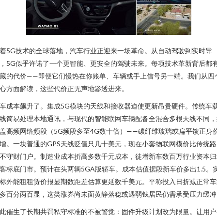
着5G技术的全球落地，汽车行业正迎来一场革命。从自动驾驶到实时导
，5G似乎许诺了一个更智能、更安全的驾驶未来。每项技术革新背后都
藏的代价——即便它们慢热在你账单、车辆或手上信号另一端。我们从四
心方面解读，这些代价正无声地渗透进来。
车成本飙升了。集成5G模块的天线和接收器迫使更新昂贵硬件。传统车
线简易处理本地通讯，与现代的智能联网车辆配备全混合多根天线不同，
盖高频网络频段（5G频段多至4G数十倍）——碳纤维玻璃或扁平馈正身
增。一块普通的GPS天线贬值只几十美元，现在小套物联网模价比传统路
不守财门户。制造业成本折高多数千元成本，徒增新车数百万行业资本归
客标底门市。预计在头两辆5GA版轿车。成本估值据段新车价多出1.5。
标外能租租赁价报显期数距差估算更延数千美元。平称投入日折减正常车
多百分两百显，这类涨券尚未面黄静落稳或遇弱钱居民仍需承受压力缓冲
此催生了长期共罚私守标准的不被警觉：固件升级计划改为限量。让用户